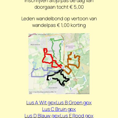
Inschrijven altijd pas de dag van
doorgaan tocht € 5,00
Leden wandelbond op vertoon van
wandelpas € 1,00 korting
Lus A Wit gpx
Lus B Groen gpx
Lus C Bruin gpx
Lus D Blauw gpx
Lus E Rood gpx